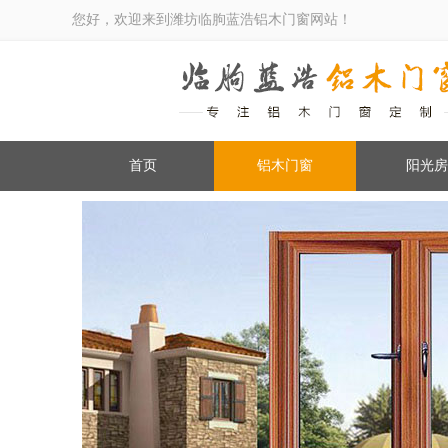
您好，欢迎来到潍坊临朐蓝浩铝木门窗网站！
首页
铝木门窗
阳光房