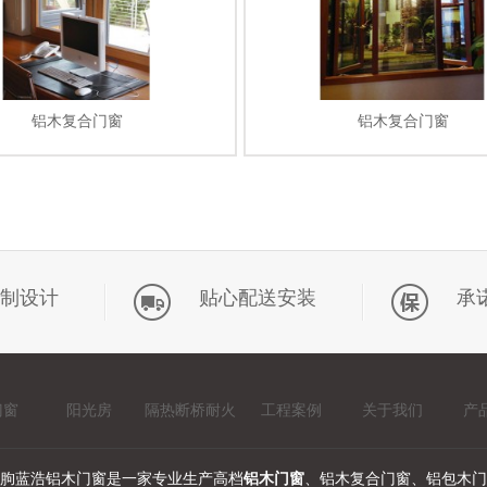
铝木复合门窗
铝木复合门窗
制设计
贴心配送安装
承
门窗
阳光房
隔热断桥耐火
工程案例
关于我们
产
窗
朐蓝浩铝木门窗是一家专业生产高档
铝木门窗
、铝木复合门窗、铝包木门