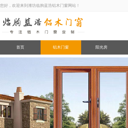
您好，欢迎来到潍坊临朐蓝浩铝木门窗网站！
首页
铝木门窗
阳光房