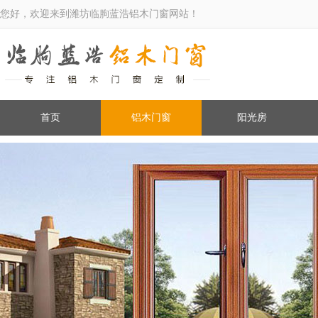
您好，欢迎来到潍坊临朐蓝浩铝木门窗网站！
首页
铝木门窗
阳光房