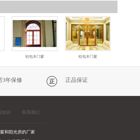
铝包木门窗
铝包木门窗
诺3年保修
正品保证
品知识
联系我们
窗和阳光房的厂家