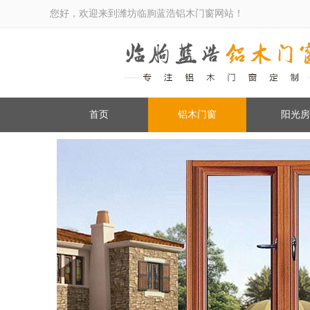
您好，欢迎来到潍坊临朐蓝浩铝木门窗网站！
首页
铝木门窗
阳光房