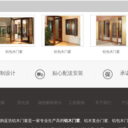
铝包木门窗
铝包木门窗
铝包木门窗
制设计
贴心配送安装
承
门窗
阳光房
隔热断桥耐火
工程案例
关于我们
产
窗
朐蓝浩铝木门窗是一家专业生产高档
铝木门窗
、铝木复合门窗、铝包木门