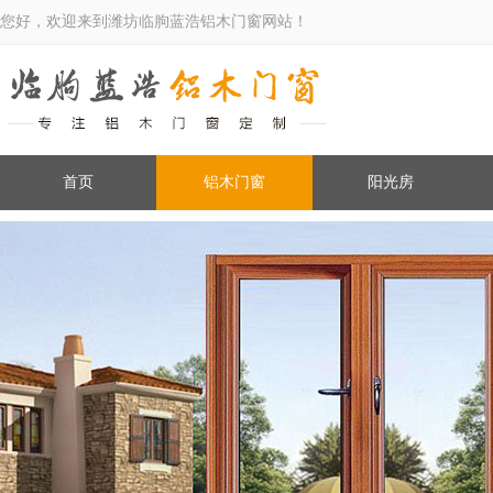
您好，欢迎来到潍坊临朐蓝浩铝木门窗网站！
首页
铝木门窗
阳光房